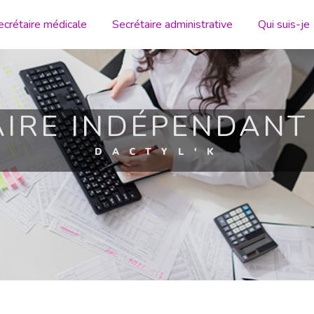
ecrétaire médicale
Secrétaire administrative
Qui suis-je
AIRE INDÉPENDANT
DACTYL'K