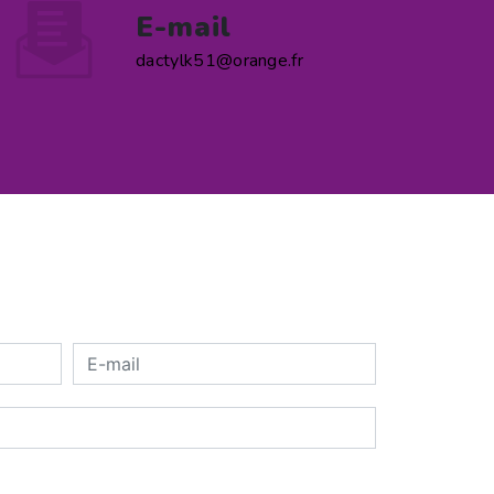
E-mail
dactylk51@orange.fr