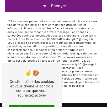
Envoyer
** Les données personnelles communiquées sont nécessaires aux
fins de vous contacter et sont enregistrées dans un fichier
informatisé. Elles sont destinées à Dactyl'k et ses sous-traitants
dans le seul but de répondre à votre message. Les données
collectées seront communiquées aux seuls destinataires suivants:
Dactyl'k 5 rue René Paruitte - 08300 BARBY dactylk51@orange.fr.
Vous disposez de droits d’accès, de rectification, d’effacement, de
portabilité, de limitation, d’opposition, de retrait de votre
consentement à tout moment et du droit d’introduire une
réclamation auprès d’une autorité de contrôle, ainsi que d’organiser
le sort de vos données post-mortem. Vous pouvez exercer ces
droits par voie postale à l'adresse 5 rue René Paruitte - 08300
BARBY ou par courrier électronique à l'adresse dactylk51@orange.fr.
Un justificatif d'identité pourra vous être demandé. Nous
conservons vos données pendant la période de prise de contact
puis pendant la durée de prescription légale aux fins probatoires et
de gestion des contentieux. Vous avez le droit de vous inscrire sur
Ce site utilise des cookies
la liste d'opposition au démarchage téléphonique, disponible à cette
et vous donne le contrôle
adresse:
Bloctel.gouv.fr
. Consultez le site cnil.fr pour plus
d’informations sur vos droits.
sur ceux que vous
souhaitez activer