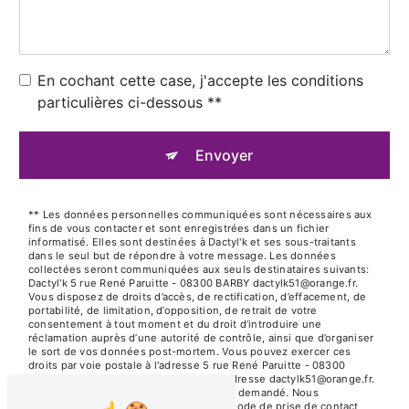
En cochant cette case, j'accepte les conditions
particulières ci-dessous **
Envoyer
** Les données personnelles communiquées sont nécessaires aux
fins de vous contacter et sont enregistrées dans un fichier
informatisé. Elles sont destinées à Dactyl'k et ses sous-traitants
dans le seul but de répondre à votre message. Les données
collectées seront communiquées aux seuls destinataires suivants:
Dactyl'k 5 rue René Paruitte - 08300 BARBY dactylk51@orange.fr.
Vous disposez de droits d’accès, de rectification, d’effacement, de
portabilité, de limitation, d’opposition, de retrait de votre
consentement à tout moment et du droit d’introduire une
réclamation auprès d’une autorité de contrôle, ainsi que d’organiser
le sort de vos données post-mortem. Vous pouvez exercer ces
droits par voie postale à l'adresse 5 rue René Paruitte - 08300
BARBY ou par courrier électronique à l'adresse dactylk51@orange.fr.
Un justificatif d'identité pourra vous être demandé. Nous
conservons vos données pendant la période de prise de contact