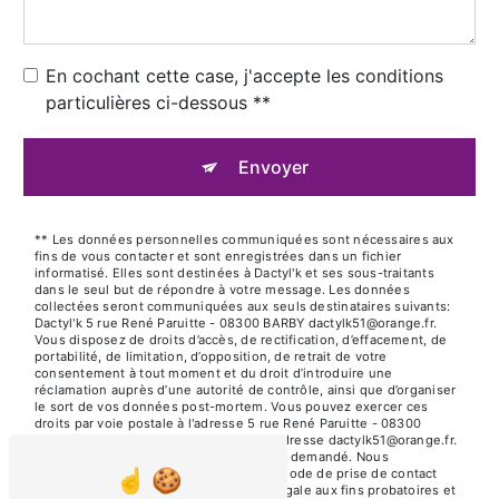
En cochant cette case, j'accepte les conditions
particulières ci-dessous **
Envoyer
** Les données personnelles communiquées sont nécessaires aux
fins de vous contacter et sont enregistrées dans un fichier
informatisé. Elles sont destinées à Dactyl'k et ses sous-traitants
dans le seul but de répondre à votre message. Les données
collectées seront communiquées aux seuls destinataires suivants:
Dactyl'k 5 rue René Paruitte - 08300 BARBY dactylk51@orange.fr.
Vous disposez de droits d’accès, de rectification, d’effacement, de
portabilité, de limitation, d’opposition, de retrait de votre
consentement à tout moment et du droit d’introduire une
réclamation auprès d’une autorité de contrôle, ainsi que d’organiser
le sort de vos données post-mortem. Vous pouvez exercer ces
droits par voie postale à l'adresse 5 rue René Paruitte - 08300
BARBY ou par courrier électronique à l'adresse dactylk51@orange.fr.
Un justificatif d'identité pourra vous être demandé. Nous
conservons vos données pendant la période de prise de contact
puis pendant la durée de prescription légale aux fins probatoires et