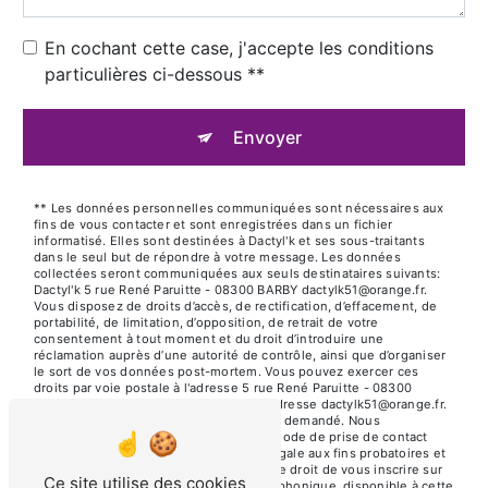
En cochant cette case, j'accepte les conditions
particulières ci-dessous **
Envoyer
** Les données personnelles communiquées sont nécessaires aux
fins de vous contacter et sont enregistrées dans un fichier
informatisé. Elles sont destinées à Dactyl'k et ses sous-traitants
dans le seul but de répondre à votre message. Les données
collectées seront communiquées aux seuls destinataires suivants:
Dactyl'k 5 rue René Paruitte - 08300 BARBY dactylk51@orange.fr.
Vous disposez de droits d’accès, de rectification, d’effacement, de
portabilité, de limitation, d’opposition, de retrait de votre
consentement à tout moment et du droit d’introduire une
réclamation auprès d’une autorité de contrôle, ainsi que d’organiser
le sort de vos données post-mortem. Vous pouvez exercer ces
droits par voie postale à l'adresse 5 rue René Paruitte - 08300
BARBY ou par courrier électronique à l'adresse dactylk51@orange.fr.
Un justificatif d'identité pourra vous être demandé. Nous
conservons vos données pendant la période de prise de contact
puis pendant la durée de prescription légale aux fins probatoires et
de gestion des contentieux. Vous avez le droit de vous inscrire sur
Ce site utilise des cookies
la liste d'opposition au démarchage téléphonique, disponible à cette