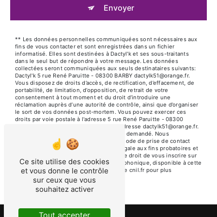
Envoyer
** Les données personnelles communiquées sont nécessaires aux
fins de vous contacter et sont enregistrées dans un fichier
informatisé. Elles sont destinées à Dactyl'k et ses sous-traitants
dans le seul but de répondre à votre message. Les données
collectées seront communiquées aux seuls destinataires suivants:
Dactyl'k 5 rue René Paruitte - 08300 BARBY dactylk51@orange.fr.
Vous disposez de droits d’accès, de rectification, d’effacement, de
portabilité, de limitation, d’opposition, de retrait de votre
consentement à tout moment et du droit d’introduire une
réclamation auprès d’une autorité de contrôle, ainsi que d’organiser
le sort de vos données post-mortem. Vous pouvez exercer ces
droits par voie postale à l'adresse 5 rue René Paruitte - 08300
BARBY ou par courrier électronique à l'adresse dactylk51@orange.fr.
Un justificatif d'identité pourra vous être demandé. Nous
conservons vos données pendant la période de prise de contact
puis pendant la durée de prescription légale aux fins probatoires et
de gestion des contentieux. Vous avez le droit de vous inscrire sur
Ce site utilise des cookies
la liste d'opposition au démarchage téléphonique, disponible à cette
et vous donne le contrôle
adresse:
Bloctel.gouv.fr
. Consultez le site cnil.fr pour plus
d’informations sur vos droits.
sur ceux que vous
souhaitez activer
Tout accepter